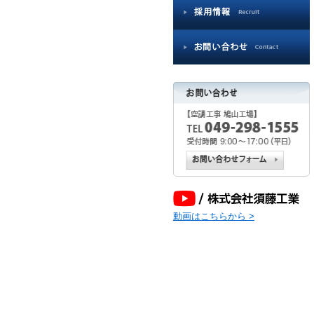
用
情
報
お
問
い
合
わ
せ
動画はこちらから >