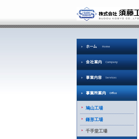
文
｜
株
字
式
の
会
大
社
き
須
さ
藤
工
業
ホ
ー
ム
会
社
案
内
事
業
案
内
事
業
所
案
内
鳩山工場
鎌形工場
千手堂工場
採